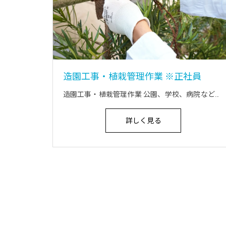
造園工事・植栽管理作業 ※正社員
造園工事・植栽管理作業 公園、学校、病院などの公共施設や商業施設、道路維持管理などの外部のグリーンメンテナンスや樹木、草花の植え替え作業 主なエリアは新宿から府中 東京都内神奈川県及び関東全域 資格助成金制度あり 作業着支給制度あり 作業着は主にカーゴパンツ等の服装で作業に適したものであればOKです
詳しく見る